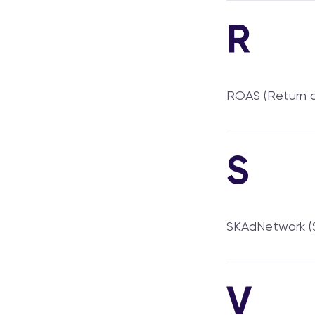
R
ROAS (Return 
S
SKAdNetwork (
V