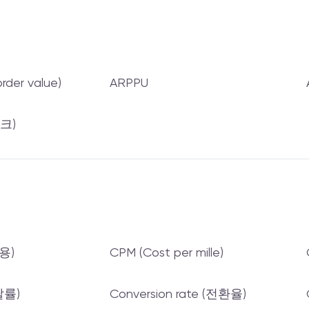
rder value)
ARPPU
테크)
용)
CPM (Cost per mille)
탈률)
Conversion rate (전환율)