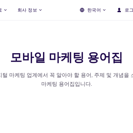
료
회사 정보
한국어
로
 마케팅 일반
고객 경험 향상
업종별 솔루션
앱스플라이어 제품
프로드 
플랫폼
개
채용
블로그 포스트
사회공헌활동
게임
제품 소식
iOS
모바일 마케팅 용어집
CX & 딥링킹
프로드 방지
데이터
매출로 이어지는 고객 경험 향상 솔루
모바일 광고 사
증
연락처
가이드
쇼핑
헬프 센터
안드로이드
션
보호
벤치마크
금융
개발자 허브
PC & 콘솔
털 마케팅 업계에서 꼭 알아야 할 용어, 주제 및 개념을
오디언스 세그멘테이션
제 성과를
 웨비나
식음료
마케팅 용어집입니다.
CTV & OTT
고객에 따라 적시에 적절한 메시지 송
출