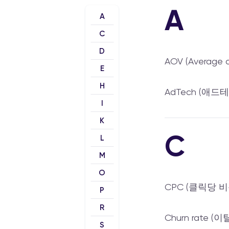
A
비용
iOS 14+ 솔루션
데이터 피드 & API
A
C
D
AOV (Average o
E
H
AdTech (애드
I
K
C
L
M
O
CPC (클릭당 비
P
R
Churn rate (이
S