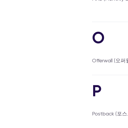
O
Offerwall (오퍼
P
Postback (포