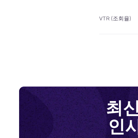
VTR (조회율)
최신
인