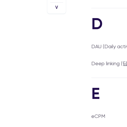
V
D
DAU (Daily acti
Deep linking
E
eCPM