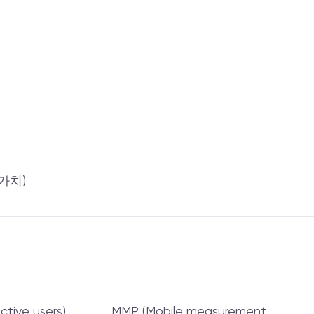
 가치)
ctive users)
MMP (Mobile measurement