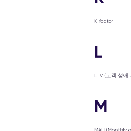
K factor
L
LTV (고객 생애
M
MAU (Monthly a