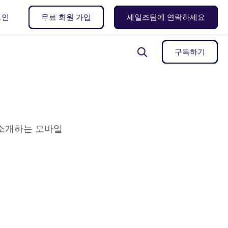
그인
무료 회원 가입
세일즈팀에 연락하세요
구독하기
방지
게임 업계를 위한 앱스플라이
CEO 메시지
연동
파트너십
어 허브를 소개합니다
디지털 생태계와 웹의 미래
파트너
프라이버시 클라우드
기로부터 마케팅 예산
파트너사와 개인정보를 보호하는 방
프라이버시와 유저 경험
에이전시
식으로 협력하세요
데이터 집약형 프라이버시 보호 기술
 소개하는 모바일
데이터 클린룸
개인정보를 보호하는 방식으로 데이
터 가시성 확보
파트너 마켓플레이스
더 보기
1만여 테크 파트너사 및 매체사와 연
결