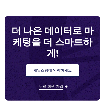
프라이버시 클라우드가 바로 이러한 데이터를
증분측정(Incrementality), 모바일 프로드 방지,
를 연결하는 놀라운 생태계를 구축했습니다.
확보할 수 있도록 지원합니다. 프라이버시 클라
SKAdNetwork 측정, 예측 분석 모델 등이 제공
우드는 유저 수준의 데이터를 주입하고 다른 데
됩니다.
•
앱스플라이어는 업계 내 독보적인 개인정보보
이터와 보완하며 기업의 비즈니스 로직에 따라
호 솔루션을 개발해왔습니다. 획기적인 머신러
더 나은 데이터로 마
기업에 필요한 종합적인 인사이트를 제공합니
•
전 세계 모든 개인정보보호법, 정책, 가이드라
닝 기술과 스케일, 전문성으로 새로운 디지털 생
다. 궁극적으로 기업이 개인정보보호 중심으로
케팅을 더 스마트하
인을 준수합니다.
태계 개인정보보호 기준을 세웠습니다.
비즈니스를 성장시킬 수 있도록 지원합니다.
게!
•
앱스플라이어는 데이터를 측정, 분석, 보강하
여 인사이트를 도출하는 일이 전문입니다. 저희
는 각종 데이터셋을 취급하는 법, 여러 채널과
세일즈팀에 연락하세요
플랫폼 및 캠페인에 대한 데이터 활용 사례와 예
외 케이스를 처리하는 법을 잘 알고 있습니다.
무료 회원 가입
•
앱스플라이어는 예측 분석, SKAdNetwork 측
정, 오디언스 세그멘테이션, 성과증분측정