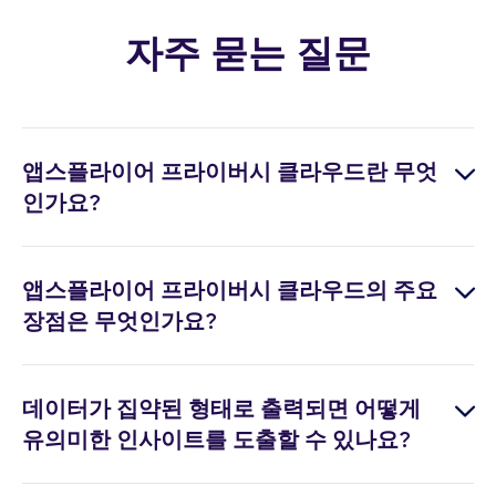
자주 묻는 질문
앱스플라이어 프라이버시 클라우드란 무엇
인가요?
프라이버시 클라우드는 광고주, 파트너사, 플랫
앱스플라이어 프라이버시 클라우드의 주요
폼들이 자사의 데이터를 취합하여 정의된 가이
장점은 무엇인가요?
드라인과 설정에 따라 합동 분석을 하는 안전하
고 통제된 환경입니다. 유저 수준의 개인 정보를
•
안전한 데이터 클린룸 환경에서 파트너와 협
노출시키지 않고 공동 데이터셋을 계산하고 분
데이터가 집약된 형태로 출력되면 어떻게
력할 수 있습니다.
석하여 비즈니스 인사이트를 도출하는 기능을
유의미한 인사이트를 도출할 수 있나요?
제공합니다.
•
타 어트리뷰션 솔루션에서 제공되지 않는 전