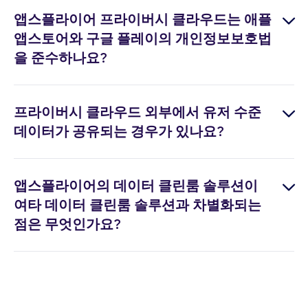
캠페인을 최적화하고 리타겟팅하는 일을 더 이
환 데이터와 인사이트로 어트리뷰션 데이터의
앱스플라이어 프라이버시 클라우드는 애플
상 유저 수준 데이터에만 절대적으로 의존할 수
맹점을 피할 수 있습니다.
앱스토어와 구글 플레이의 개인정보보호법
없습니다. 유저 프라이버시를 침해할 수 있고 상
을 준수하나요?
당한 위험을 초래할 수 있습니다. 최근 업계 내
•
어트리뷰션 데이터와 데이터 클린룸 데이터로
개인정보보호를 중시하는 변화가 확연하게 나
퍼스트 파티 데이터를 보강할 수 있습니다.
네. 프라이버시 클라우드는 여러 플랫폼이 정한
타나고 있습니다. 생태계가 새로운 방식으로 진
프라이버시 클라우드 외부에서 유저 수준
개인정보보호 가이드라인에 기반하여 사전 구
화해야 할 시점입니다. 캠페인에 대한 인사이트
데이터가 공유되는 경우가 있나요?
•
프라이버시 클라우드 내 공유 대상을 정확히
성되었습니다. 이 사전 구성은 애플과 구글 (그
와 효과적인 마케팅은 집약형 데이터에 기초해
설정하고, 데이터 집약 수준, 데이터 상세 수준
리고/혹은 기타 플랫폼과 파트너사)의 개인정보
야 합니다. 단, 데이터가
(특정 파트너와 플랫폼의 개인정보보호 가이드
등을 정의하여 귀사의 데이터를 완전히 통제할
보호 가이드라인이 새롭게 업데이트되면 이에
앱스플라이어의 데이터 클린룸 솔루션이
라인, 프라이버시 클라우드 사용자에게 적용되
수 있습니다.
맞춰 지속적으로 업데이트되어 사용자가 항상
여타 데이터 클린룸 솔루션과 차별화되는
•
정확하고
는 개인정보보호법, 그리고 엔드유저의 동의에
최신 보안 요건에 맞출 수 있도록 합니다.
점은 무엇인가요?
•
완전하며
근거하여) 유저 수준의 데이터 공유가 허용되고
•
귀사의 내부 비즈니스 로직을 적용하거나 앱
•
(데이터 클린룸에 존재하는) 유저 수준 데이터
프라이버시 클라우드 사용자가 필요하다면, 네,
스플라이어의 비즈니스 로직을 활용할 수 있습
•
앱스플라이어는 비편향적이고 독립적입니다.
로부터 생성되어야 합니다.
유저 수준의 데이터는 여전히 공유될 수 있습니
니다. 데이터 집약형 프라이버시 강화 프레임워
지난 10여 년간 얻은 신뢰와 공정하고 중립적인
다.
크(Aggregated Advanced Privacy, AAP), 성과
위치 덕분에, 저희는 9만여 앱과 9천여 파트너사