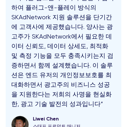
하여 플러그-앤-플레이 방식의
없이 클릭 몇 번에 전환 값을 스키마를
겼다는 것이 가장 큰 변화입니다. 예산
하는 KPI와 구체적인 지표를 대시보드
SKAdNetwork 지원 솔루션을 단기간
변경할 수 있습니다. 스키마 테스팅 하
편성을 할 때 무조건 확인하는 대시보
에서 바로 조회합니다. SKAN으로 인
에 고객사에 제공했습니다. 양사는 광
기가 훨씬 쉬워졌습니다.”
드가 생겼습니다. 이제 어떤 매체를 키
한 제약사항이 크게 거슬리지 않습니
고주가 SKAdNetwork에서 필요한 데
우고 어떤 매체에서 자금을 회수할지
다. 물론, 측정 시간 등 제약이 있긴 하
이터 신뢰도, 데이터 상세도, 최적화
가 분명합니다.”
지만 Predict로 예전과 거의 비슷한 수
및 측정 기능을 모두 충족시키는지 검
준으로 캠페인을 관리할 수 있게 되었
증하면서 함께 설계했습니다. 이 솔루
습니다.”
션은 엔드 유저의 개인정보보호를 최
대화하면서 광고주의 비즈니스 성공
을 지원한다는 저희의 사명을 현실화
한, 광고 기술 발전의 성과입니다”
Liwei Chen
Dan Hayoun
Alexey Gusev
Yury Bolotkin
스태프 프로덕트 매니저
Papaya Gaming UA 팀 리드
Goodgame Studios 퍼포먼스 마케팅 리
StarBerry Games 마케팅 디렉터